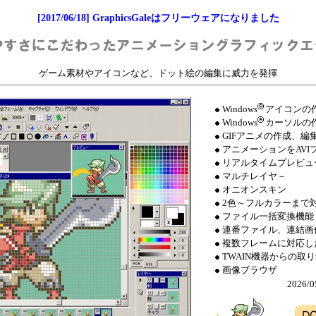
[2017/06/18] GraphicsGaleはフリーウェアになりました
ゲーム素材やアイコンなど、ドット絵の編集に威力を発揮
Windows
アイコンの
Windows
カーソルの作成
GIFアニメの作成、編
アニメーションをAVI
リアルタイムプレビュ
マルチレイヤ－
オニオンスキン
2色～フルカラーまで
ファイル一括変換機能
連番ファイル、連結画
複数フレームに対応し
TWAIN機器からの取
画像ブラウザ
2026/0