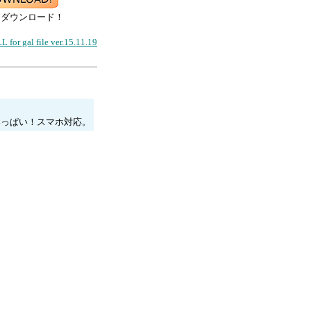
ぐダウンロード！
L for gal file ver.15.11.19
いっぱい！スマホ対応。