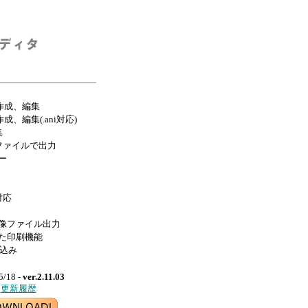
作成、編集
、編集(.ani対応)
集
ファイルで出力
ー
対応
像ファイル出力
た印刷機能
り込み
5/18 -
ver.2.11.03
更新履歴